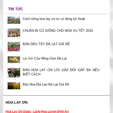
TIN TỨC
Cách trồng hoa lay ơn từ củ đúng kỹ thuật
CHUẨN BỊ CỦ GIỐNG CHO MÙA VỤ TẾT 2019
BÁN DÂU TÂY ĐÀ LẠT GIÁ RẺ
Lợi Ích Của Hồng Giòn Đà Lạt
BÁN HOA LAY ƠN LỜI GẤP ĐÔI GẤP BA NẾU
BIẾT CÁCH
Bán Hoa Địa Lan Đà Lạt Giá Rẻ
HOA LAY ƠN
Hoa Lay Ơn Dalat - Làng Hoa Layon Định An