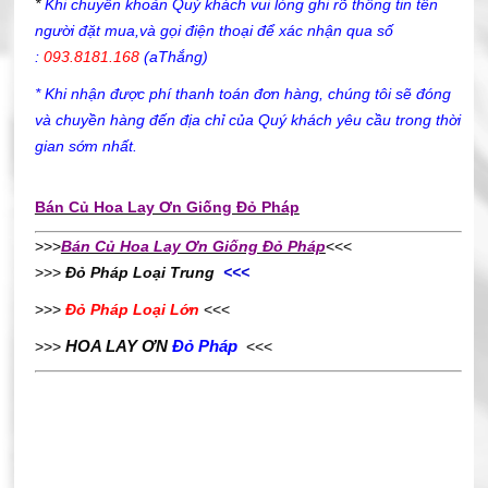
*
Khi chuyển khoản Quý khách vui lòng ghi rõ thông tin tên
người đặt mua,và gọi điện thoại để xác nhận qua số
:
093.8181.168
(aThắng)
* Khi nhận được phí thanh toán đơn hàng, chúng tôi sẽ đóng
và chuyền hàng đến địa chỉ của Quý khách yêu cầu trong thời
gian sớm nhất.
Bán Củ Hoa Lay Ơn Giống Đỏ Pháp
>>>
Bán Củ Hoa Lay Ơn Giống Đỏ Pháp
<<<
>>>
Đỏ Pháp Loại Trung
<<<
>>>
Đỏ Pháp Loại Lớn
<<<
HOA LAY ƠN
Đỏ Pháp
>>>
<<<