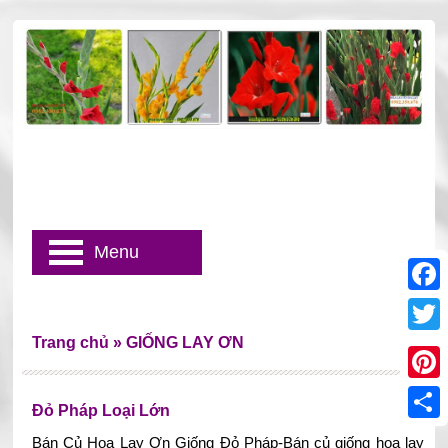
Menu
Faceb
Trang chủ
»
GIỐNG LAY ƠN
Twitter
Pinter
Đỏ Pháp Loại Lớn
Share
Bán Củ Hoa Lay Ơn Giống Đỏ Pháp-Bán củ giống hoa lay