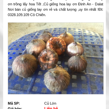
ơn trồng lấy hoa Tết ,Củ giống hoa lay ơn Định An - Dalat
Nơi bán củ giống lay ơn rẻ và chất lượng ,uy tín nhất !Đt:
0328.109.109 Cô Chiến.
Mã SP:
Củ Lớn
Giá bán:
Liên hệ