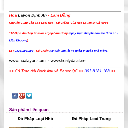
Hoa
Layon Định An
- Lâm Đồng
Chuyên Cung Cấp Các Loại Hoa - Củ Giống Của Hoa Layon Đi Cả Nước
112-Định An-Hiệp An-Đức Trọng-Lâm Đồng (
ngay trạm thu phí cao tốc Định an -
Liên Khương
)
Đt :
0328.109.109
- Cô Chiến
(60 tuổi, xin lỗi kg nhận tn hoặc nhá máy).
www.hoalayon.com
-
www.hoalydalat.net
>> Có
Trao đổi Back li
nk
và Baner QC >>
093.8181.168
<<
Sản phẩm liên quan
Đỏ Pháp Loại Nhỏ
Đỏ Pháp Loại Trung