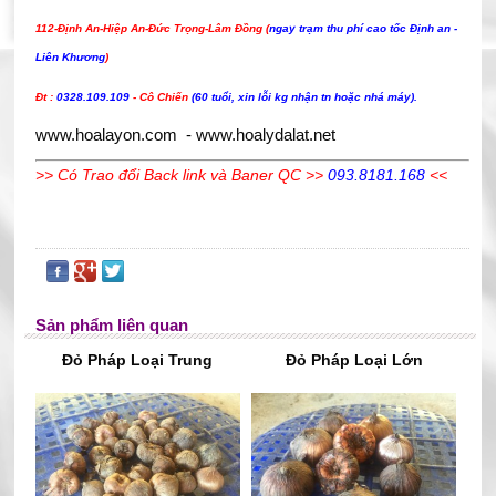
112-Định An-Hiệp An-Đức Trọng-Lâm Đồng (
ngay trạm thu phí cao tốc Định an -
Liên Khương
)
Đt :
0328.109.109
- Cô Chiến
(60 tuổi, xin lỗi kg nhận tn hoặc nhá máy).
www.hoalayon.com
-
www.hoalydalat.net
>> Có
Trao đổi Back li
nk
và Baner QC >>
093.8181.168
<<
Sản phẩm liên quan
Đỏ Pháp Loại Trung
Đỏ Pháp Loại Lớn