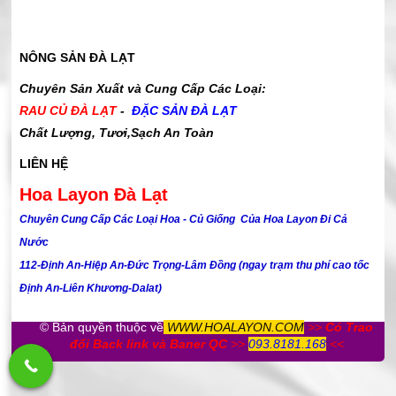
NÔNG SẢN ĐÀ LẠT
Chuyên Sản Xuất và Cung Cấp Các Loại:
RAU CỦ ĐÀ LẠT
-
ĐẶC SẢN ĐÀ LẠT
Chất Lượng, Tươi,Sạch An Toàn
LIÊN HỆ
Hoa Layon Đà Lạt
Chuyên Cung Cấp Các Loại Hoa - Củ Giống Của Hoa Layon Đi Cả
Nước
112-Định An-Hiệp An-Đức Trọng-Lâm Đồng (ngay trạm thu phí cao tốc
Định An-Liên Khương-Dalat)
© Bản quyền thuộc về
WWW.HOALAYON.COM
>>
Có
Trao
đổi Back li
nk
và Baner QC
>>
093.8181.168
<<