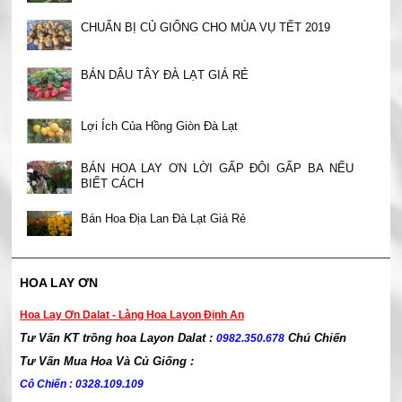
CHUẨN BỊ CỦ GIỐNG CHO MÙA VỤ TẾT 2019
BÁN DÂU TÂY ĐÀ LẠT GIÁ RẺ
Lợi Ích Của Hồng Giòn Đà Lạt
BÁN HOA LAY ƠN LỜI GẤP ĐÔI GẤP BA NẾU
BIẾT CÁCH
Bán Hoa Địa Lan Đà Lạt Giá Rẻ
HOA LAY ƠN
Hoa Lay Ơn Dalat - Làng Hoa Layon Định An
Tư Vấn KT trồng hoa Layon Dalat :
Chú Chiến
0982.350.678
Tư Vấn Mua Hoa Và Củ Giống :
Cô Chiến : 0328.109.109