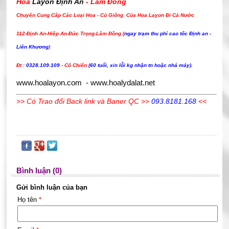
Hoa
Layon Định An
- Lâm Đồng
Chuyên Cung Cấp Các Loại Hoa - Củ Giống Của Hoa Layon Đi Cả Nước
112-Định An-Hiệp An-Đức Trọng-Lâm Đồng (
ngay trạm thu phí cao tốc Định an -
Liên Khương
)
Đt :
0328.109.109
- Cô Chiến
(60 tuổi, xin lỗi kg nhận tn hoặc nhá máy).
www.hoalayon.com
-
www.hoalydalat.net
>> Có
Trao đổi Back li
nk
và Baner QC >>
093.8181.168
<<
Bình luận (0)
Gửi bình luận của bạn
Họ tên
*