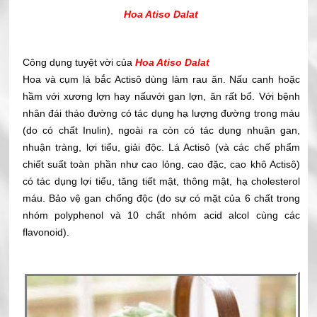
Hoa Atiso Dalat
Công dụng tuyệt vời của
Hoa Atiso Dalat
Hoa và cụm lá bắc Actisô dùng làm rau ăn. Nấu canh hoặc
hầm với xương lợn hay nấuvới gan lợn, ăn rất bổ. Với bệnh
nhân đái tháo đường có tác dụng hạ lượng đường trong máu
(do có chất Inulin), ngoài ra còn có tác dụng nhuận gan,
nhuận tràng, lợi tiểu, giải độc. Lá Actisô (và các chế phẩm
chiết suất toàn phần như cao lỏng, cao đặc, cao khô Actisô)
có tác dụng lợi tiểu, tăng tiết mật, thông mật, hạ cholesterol
máu. Bảo vệ gan chống độc (do sự có mặt của 6 chất trong
nhóm polyphenol và 10 chất nhóm acid alcol cùng các
flavonoid).