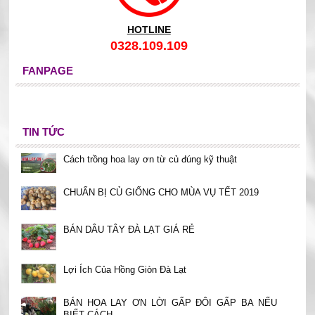
HOTLINE
0328.109.109
FANPAGE
TIN TỨC
Cách trồng hoa lay ơn từ củ đúng kỹ thuật
CHUẨN BỊ CỦ GIỐNG CHO MÙA VỤ TẾT 2019
BÁN DÂU TÂY ĐÀ LẠT GIÁ RẺ
Lợi Ích Của Hồng Giòn Đà Lạt
BÁN HOA LAY ƠN LỜI GẤP ĐÔI GẤP BA NẾU
BIẾT CÁCH