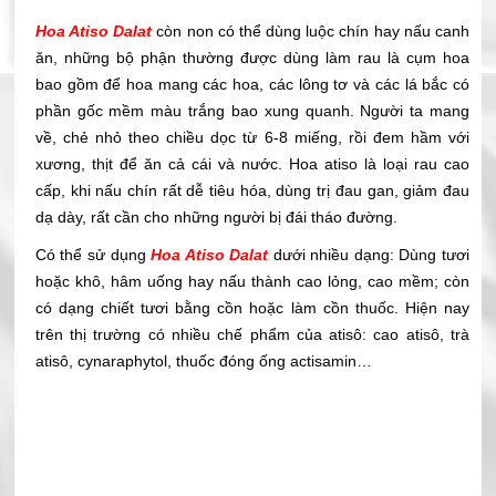
Hoa Atiso Dalat
còn non có thể dùng luộc chín hay nấu canh
ăn, những bộ phận thường được dùng làm rau là cụm hoa
bao gồm để hoa mang các hoa, các lông tơ và các lá bắc có
phần gốc mềm màu trắng bao xung quanh. Người ta mang
về, chẻ nhỏ theo chiều dọc từ 6-8 miếng, rồi đem hầm với
xương, thịt để ăn cả cái và nước. Hoa atiso là loại rau cao
cấp, khi nấu chín rất dễ tiêu hóa, dùng trị đau gan, giảm đau
dạ dày, rất cần cho những người bị đái tháo đường.
Có thể sử dụng
Hoa Atiso Dalat
dưới nhiều dạng: Dùng tươi
hoặc khô, hâm uống hay nấu thành cao lỏng, cao mềm; còn
có dạng chiết tươi bằng cồn hoặc làm cồn thuốc. Hiện nay
trên thị trường có nhiều chế phẩm của atisô: cao atisô, trà
atisô, cynaraphytol, thuốc đóng ống actisamin…