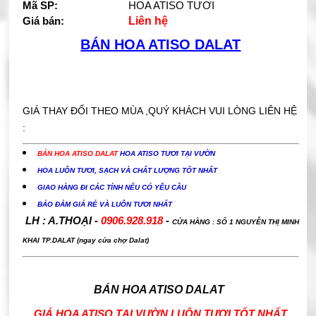
Mã SP:
HOA ATISO TƯƠI
Giá bán:
Liên hệ
BÁN HOA ATISO DALAT
GIÁ THAY ĐỔI THEO MÙA ,QUÝ KHÁCH VUI LÒNG LIÊN HỆ
:
BÁN HOA ATISO DALAT
HOA ATISO TƯƠI TẠI VƯỜN
HOA LUÔN TƯƠI, SẠCH VÀ CHẤT LƯỢNG TỐT NHẤT
GIAO HÀNG ĐI CÁC TỈNH NẾU CÓ YÊU CẦU
BẢO ĐẢM GIÁ RẺ VÀ LUÔN TƯƠI NHẤT
LH : A.THOẠI -
0906.928.918
-
CỬA HÀNG : SỐ 1 NGUYỄN THỊ MINH
KHAI TP.DALAT (ngay cửa chợ Dalat)
BÁN HOA ATISO DALAT
GIÁ HOA ATISO TẠI VƯỜN LUÔN TƯƠI TỐT NHẤT