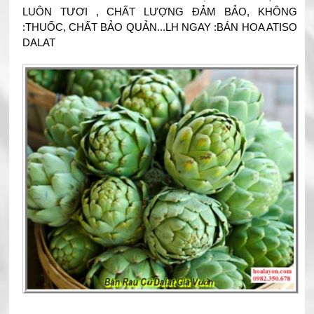
LUÔN TƯƠI , CHẤT LƯỢNG ĐẢM BẢO, KHÔNG
:THUỐC, CHẤT BẢO QUẢN...LH NGAY :BÁN HOA ATISO
DALAT