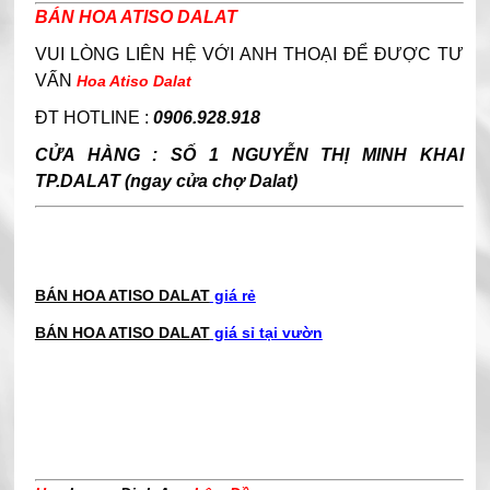
BÁN HOA ATISO DALAT
VUI LÒNG LIÊN HỆ VỚI ANH THOẠI ĐỂ ĐƯỢC TƯ
VẤN
Hoa Atiso Dalat
ĐT HOTLINE :
0906.928.918
CỬA HÀNG : SỐ 1 NGUYỄN THỊ MINH KHAI
TP.DALAT (ngay cửa chợ Dalat)
BÁN HOA ATISO DALAT
giá rẻ
BÁN HOA ATISO DALAT
giá sỉ tại vườn