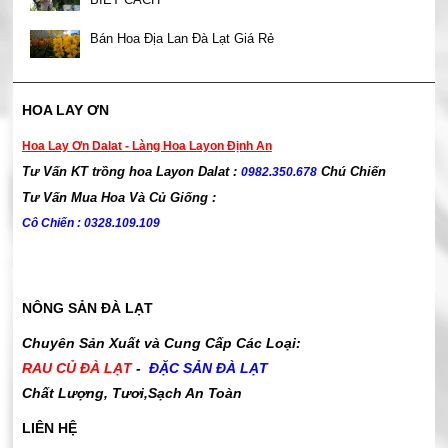
Bán Hoa Địa Lan Đà Lạt Giá Rẻ
HOA LAY ƠN
Hoa Lay Ơn Dalat - Làng Hoa Layon Định An
Tư Vấn KT trồng hoa Layon Dalat :
Chú Chiến
0982.350.678
Tư Vấn Mua Hoa Và Củ Giống :
Cô Chiến : 0328.109.109
NÔNG SẢN ĐÀ LẠT
Chuyên Sản Xuất và Cung Cấp Các Loại:
RAU CỦ ĐÀ LẠT
-
ĐẶC SẢN ĐÀ LẠT
Chất Lượng, Tươi,Sạch An Toàn
LIÊN HỆ