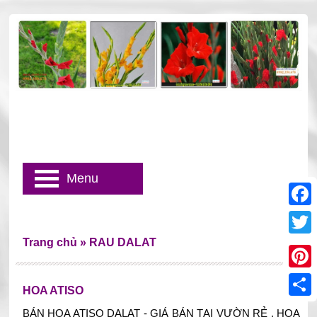
Menu
Faceb
Trang chủ
»
RAU DALAT
Twitter
Pinter
HOA ATISO
Share
BÁN HOA ATISO DALAT - GIÁ BÁN TẠI VƯỜN RẺ , HOA